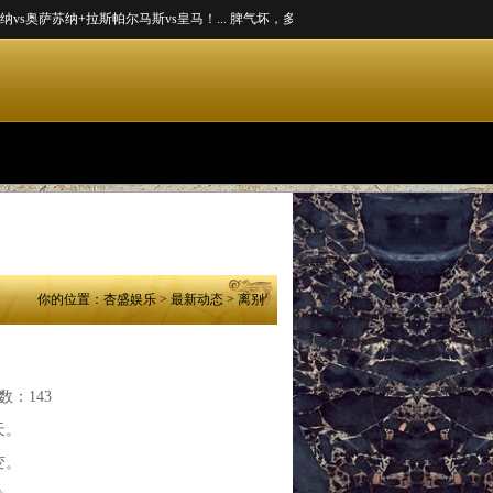
奥萨苏纳+拉斯帕尔马斯vs皇马！...
脾气坏，多补钙...
新茶饮出海韩国样本：品牌是冰山
你的位置：
杏盛娱乐
>
最新动态
> 离别
数：143
天。
变。