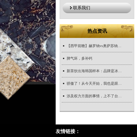
联系我们
热点资讯
【西甲前瞻】赫罗纳vs奥萨苏纳+拉斯帕尔马斯vs皇马！
脾气坏，多补钙
新茶饮出海韩国样本：品牌是冰山一角，供应链是关键丨咖啡茶饮“龙门阵”
骄傲了！从今天开始，我也是跟无忧传媒雷彬艺一起跳过舞的男人了！！！
涉及权力方面的事情，上不了台面，不能公开说，只能靠悟！
友情链接：