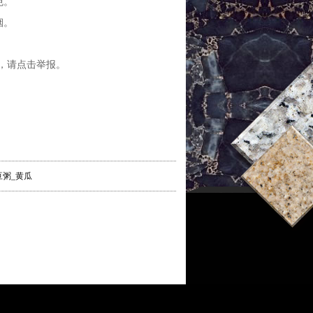
免。
烟。
，请点击举报。
豆粥_黄瓜