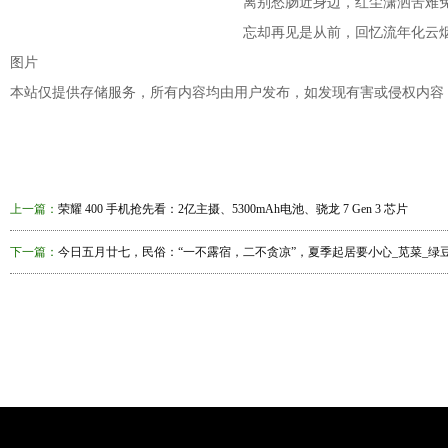
离别愁肠近身边，红尘潇洒苦难
忘却再见是从前，回忆流年化云
图片
本站仅提供存储服务，所有内容均由用户发布，如发现有害或侵权内容
上一篇：
荣耀 400 手机抢先看：2亿主摄、5300mAh电池、骁龙 7 Gen 3 芯片
下一篇：
今日五月廿七，民俗：“一不露宿，二不贪凉”，夏季起居要小心_苋菜_绿