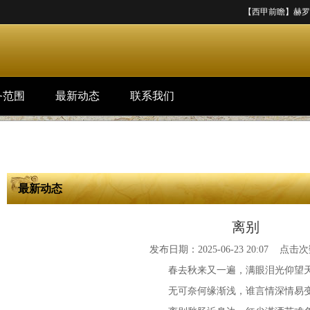
【西甲前瞻】赫罗纳vs
务范围
最新动态
联系我们
最新动态
离别
发布日期：2025-06-23 20:07 点击次
春去秋来又一遍，满眼泪光仰望
无可奈何缘渐浅，谁言情深情易