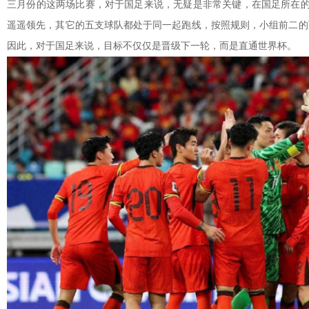
三月份的这两场比赛，对于国足来说，无疑是非常关键，在国足所在的
遥遥领先，其它的五支球队都处于同一起跑线，按照规则，小组前二的
因此，对于国足来说，目标不仅仅是晋级下一轮，而是直通世界杯。