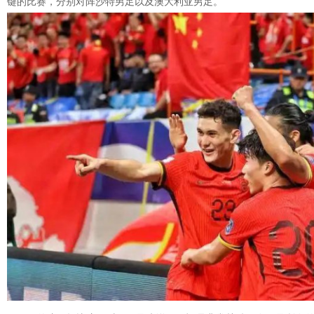
键的比赛，分别对阵沙特男足以及澳大利亚男足。