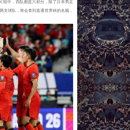
C组中，四队都是六积分，除了日本男足
两支球队，将会拿到直通世界杯的名额，