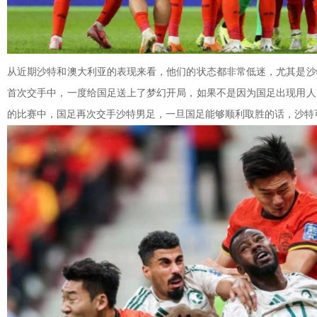
从近期沙特和澳大利亚的表现来看，他们的状态都非常低迷，尤其是沙
首次交手中，一度给国足送上了梦幻开局，如果不是因为国足出现用人
的比赛中，国足再次交手沙特男足，一旦国足能够顺利取胜的话，沙特