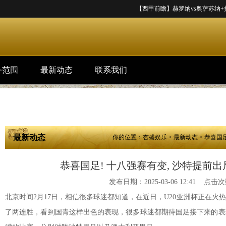
【西甲前瞻】赫罗纳vs奥萨苏纳+拉斯帕尔马斯vs皇马！...
务范围
最新动态
联系我们
最新动态
你的位置：
杏盛娱乐
>
最新动态
> 恭喜国
恭喜国足! 十八强赛有变, 沙特提前出局
发布日期：2025-03-06 12:41 点击次
北京时间2月17日，相信很多球迷都知道，在近日，U20亚洲杯正在火
了两连胜，看到国青这样出色的表现，很多球迷都期待国足接下来的表