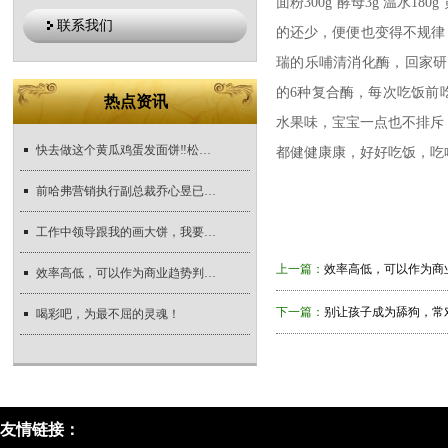
面粉300g 酵母3g 温水
联系我们
的还少，便便也变得不规律
瑞的乐哺清消化酶，回家研
的6种复合酶，每次吃饭前
热点资讯
水果味，宝宝一点也不排斥
快去做这个黄瓜鸡蛋发面饼‼️松软细腻巨好吃
都健健康康，好好吃饭，吃
前哈弗营销执行副总裁乔心昱已加盟路特斯
工作中领导跟我的画大饼，我要不要给他画回去？
上一篇：
效率高低，可以作为商
效率高低，可以作为商业趋势判断的一把标尺
下一篇：
别让孩子成为舔狗，常
喝彩吧，为最不屈的灵魂！
友情链接：