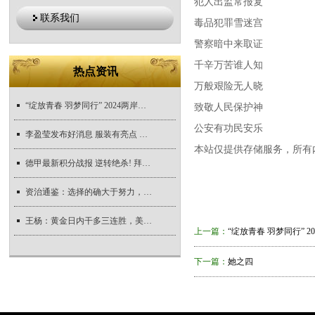
犯人出监常报复
联系我们
毒品犯罪雪迷宫
警察暗中来取证
千辛万苦谁人知
热点资讯
万般艰险无人晓
“绽放青春 羽梦同行” 2024两岸青年羽毛球交流赛在石景山区举办
致敬人民保护神
公安有功民安乐
李盈莹发布好消息 服装有亮点 王宝泉带天津女排2人出席活动 王媛媛坐C位
本站仅提供存储服务，所有
德甲最新积分战报 逆转绝杀! 拜仁惊险开门红 和勒沃库森并列第4
资治通鉴：选择的确大于努力，可什么决定了选择？
王杨：黄金日内干多三连胜，美盘回落继续多！
上一篇：
“绽放青春 羽梦同行” 
下一篇：
她之四