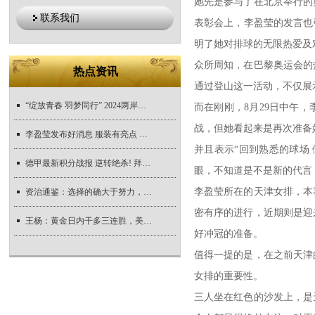
她先是参与了在北京举行的
联系我们
表彰会上，李盈莹的发言也
明了她对排球的无限热爱及
众所周知，在巴黎奥运会的
热点资讯
通过登山这一活动，不仅展
“绽放青春 羽梦同行” 2024两岸青年羽毛球交流赛在石景山区举办
而在刚刚，8月29日中午
战，但她看起来是再次准备
李盈莹发布好消息 服装有亮点 王宝泉带天津女排2人出席活动 王媛媛坐C位
并且表示“回到熟悉的球场
德甲最新积分战报 逆转绝杀! 拜仁惊险开门红 和勒沃库森并列第4
眼，不知道是不是新的代言
李盈莹所在的天津女排，本
资治通鉴：选择的确大于努力，可什么决定了选择？
密有序的进行，近期则是迎
王杨：黄金日内干多三连胜，美盘回落继续多！
好冲冠的准备。
值得一提的是，在之前天津
女排的重要性。
三人坐在红色的沙发上，是