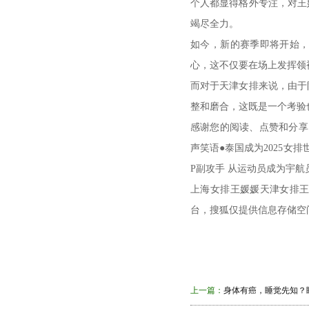
个人都显得格外专注，对王
竭尽全力。
如今，新的赛季即将开始
心，这不仅要在场上发挥领
而对于天津女排来说，由于
整和磨合，这既是一个考验
感谢您的阅读、点赞和分享
声笑语●泰国成为2025女
P副攻手 从运动员成为宇航
上海女排王媛媛天津女排
台，搜狐仅提供信息存储空
上一篇：
身体有癌，睡觉先知？